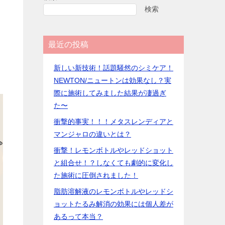
検索
お
最近の投稿
新しい新技術！話題騒然のシミケア！
NEWTON/ニュートンは効果なし？実
際に施術してみました結果が凄過ぎ
た〜
衝撃的事実！！！メタスレンディアと
マンジャロの違いとは？
衝撃！レモンボトルやレッドショット
と組合せ！？しなくても劇的に変化し
た施術に圧倒されました！
脂肪溶解液のレモンボトルやレッドシ
ョットたるみ解消の効果には個人差が
あるって本当？